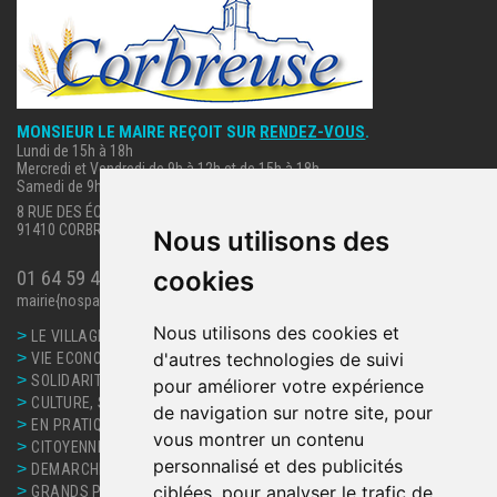
MONSIEUR LE MAIRE REÇOIT SUR
RENDEZ-VOUS
.
Lundi de 15h à 18h
Mercredi et Vendredi de 9h à 12h et de 15h à 18h
Samedi de 9h à 12h.
8 RUE DES ÉCOLES
91410 CORBREUSE
Nous utilisons des
cookies
01 64 59 40 63
mairie{nospam}corbreuse.fr
Nous utilisons des cookies et
>
LE VILLAGE
>
d'autres technologies de suivi
VIE ECONOMIQUE
>
SOLIDARITE, SANTE
pour améliorer votre expérience
>
CULTURE, SPORT ET LOISIRS
de navigation sur notre site, pour
>
EN PRATIQUE
vous montrer un contenu
>
CITOYENNETE
personnalisé et des publicités
>
DEMARCHES ET SERVICES
>
ciblées, pour analyser le trafic de
GRANDS PROJETS