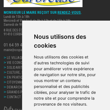
MONSIEUR LE MAIRE REÇOIT SUR
RENDEZ-VOUS
.
Lundi de 15h à 18h
Mercredi et Vendredi de 9h à 12h et de 15h à 18h
Samedi de 9h à 12h.
8 RUE DES ÉCOLES
91410 CORBREUSE
Nous utilisons des
cookies
01 64 59 40 63
mairie{nospam}corbreuse.fr
Nous utilisons des cookies et
>
LE VILLAGE
>
d'autres technologies de suivi
VIE ECONOMIQUE
>
SOLIDARITE, SANTE
pour améliorer votre expérience
>
CULTURE, SPORT ET LOISIRS
de navigation sur notre site, pour
>
EN PRATIQUE
vous montrer un contenu
>
CITOYENNETE
personnalisé et des publicités
>
DEMARCHES ET SERVICES
>
ciblées, pour analyser le trafic de
GRANDS PROJETS
>
CONTACT
notre site et pour comprendre la
provenance de nos visiteurs.